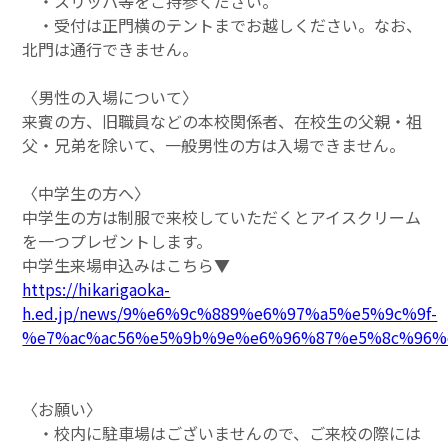
・スリッパ等をご持参ください。
・受付は正門横のテントまでお越しください。なお、
北門は通行できません。
〈男性の入場について〉
来賓の方、旧職員などの本校関係者、在校生の父親・祖
父・兄弟を除いて、一般男性の方は入場できません。
〈中学生の方へ〉
中学生の方は制服で来校していただくとアイスクリーム
を一つプレゼントします。
中学生来場申込みはこちら▼
https://hikarigaoka-
h.ed.jp/news/9%e6%9c%889%e6%97%a5%e5%9c%9f-
%e7%ac%ac56%e5%9b%9e%e6%96%87%e5%8c%96%
〈お願い〉
・校内に駐車場はございませんので、ご来校の際には