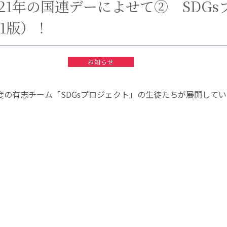
21年の国連デーによせて② SDG
021版）！
お知らせ
年度の有志チーム「SDGsプロジェクト」の生徒たちが展開して