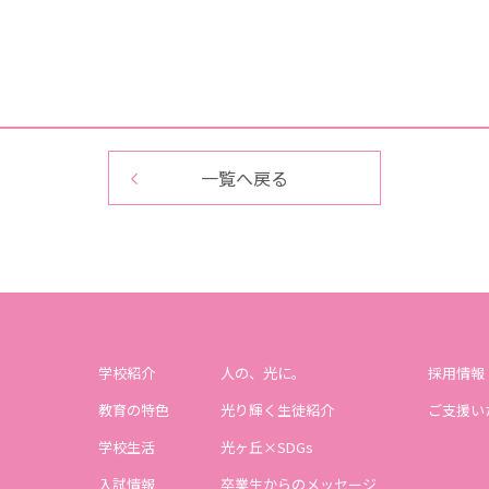
一覧へ戻る
学校紹介
人の、光に。
採用情報
教育の特色
光り輝く生徒紹介
ご支援い
学校生活
光ヶ丘×SDGs
入試情報
卒業生からのメッセージ