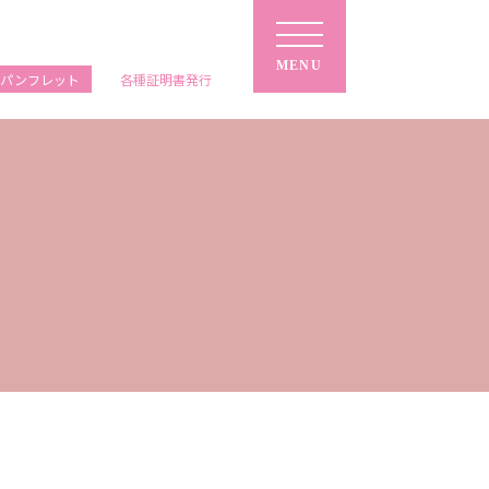
MENU
ルパンフレット
各種
証明書
発行