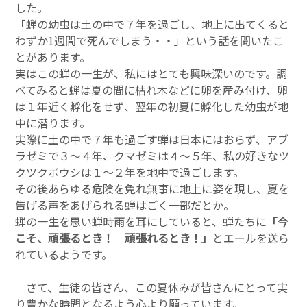
した。
「蝉の幼虫は土の中で７年を過ごし、地上に出てくると
わずか1週間で死んでしまう・・」という話を聞いたこ
とがあります。
実はこの蝉の一生が、私にはとても興味深いのです。調
べてみると蝉は夏の間に枯れ木などに卵を産み付け、卵
は１年近く孵化をせず、翌年の初夏に孵化した幼虫が地
中に潜ります。
実際に土の中で７年も過ごす蝉は日本にはおらず、アブ
ラゼミで３～４年、クマゼミは４～５年、私の好きなツ
クツクボウシは１～２年を地中で過ごします。
その後あらゆる危険を免れ無事に地上に姿を現し、夏を
告げる声をあげられる蝉はごく一部だとか。
蝉の一生を思い蝉時雨を耳にしていると、蝉たちに
「今
こそ、頑張るとき！ 頑張れるとき！」
とエールを送ら
れているようです。
さて、生徒の皆さん、この夏休みが皆さんにとって実
り豊かな時間となるよう心より願っています。