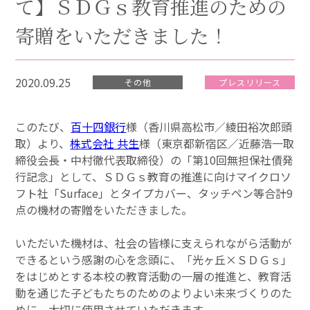
て】ＳＤＧｓ教育推進のための
寄贈をいただきました！
2020.09.25
その他
プレスリリース
このたび、
百十四銀行
様（香川県高松市／綾田裕次郎頭
取）より、
株式会社 共生
様（東京都新宿区／近藤浩一取
締役会長・中村徹代表取締役）の「第10回無担保社債発
行記念」として、ＳＤＧｓ教育の推進に向けマイクロソ
フト社「Surface」とタイプカバー、タッチペン等合計9
点の機材の寄贈をいただきました。
いただいた機材は、社会の皆様に支えられながら活動が
できるという感謝の心を念頭に、「光ヶ丘×ＳＤＧｓ」
をはじめとする本校の教育活動の一層の推進と、教育活
動を通じた子どもたちのためのよりよい未来づくりのた
めに、大切に使用させていただきます。