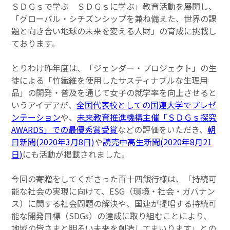
ＳＤＧｓで学ぶ ＳＤＧｓに学ぶ」教育活動を展開し、
「グローバル・シチズンシップを兼ね備えた、世界の課
題と向き合い地球の未来を変える人財」の育成に挑戦し
ております。
とりわけ昨年度は、「ジェンダー・プロジェクト」の生
徒による「竹繊維を使用したサスティナブルな生理用
品」の開発・普及を通じて女子の就学率を向上させると
いうアイデアが、
全国代表校としての国連大学でプレゼ
ンテーション
や、
未来教育推進機構主催「ＳＤＧｓ探究
AWARDS」での最優秀賞受賞
などの評価をいただき、
朝
日新聞(2020年3月8日)
や
読売中高生新聞(2020年8月21
日)
にも活動が掲載されました。
今回の寄贈をしてくださった百十四銀行様は、「持続可
能な社会の実現に向けて、ESG（環境・社会・ガバナン
ス）に関する社会問題の解決や、国連が提唱する持続可
能な開発目標（SDGs）の達成に取り組むことにより、
地域の皆さまと明るい未来を創造してまいります」との