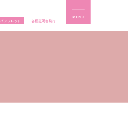
MENU
ルパンフレット
各種
証明書
発行