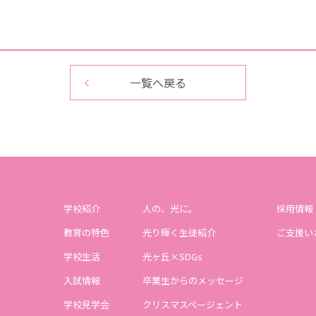
一覧へ戻る
学校紹介
人の、光に。
採用情報
教育の特色
光り輝く生徒紹介
ご支援い
学校生活
光ヶ丘×SDGs
入試情報
卒業生からのメッセージ
学校見学会
クリスマスページェント