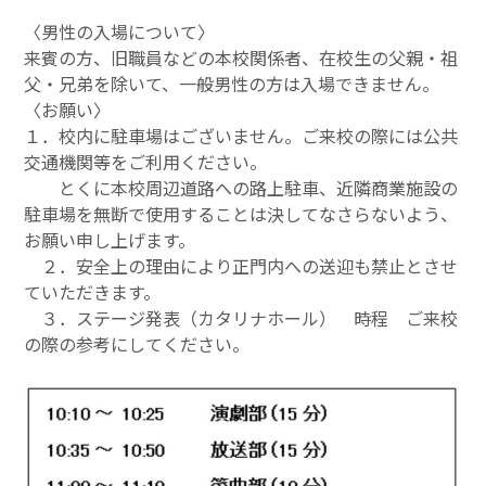
〈男性の入場について〉
来賓の方、旧職員などの本校関係者、在校生の父親・祖
父・兄弟を除いて、一般男性の方は入場できません。
〈お願い〉
１．校内に駐車場はございません。ご来校の際には公共
交通機関等をご利用ください。
とくに
本校
周辺道路へ
の路上駐車、
近隣商業施設の
駐車場を無断で使用すること
は決してなさらないよう、
お願い申し上げます。
２．安全上の理由により正門内への送迎も禁止とさせ
ていただきます。
３
．
ステージ発表
（カタリナホール）
時程
ご
来校
の際の参考にしてください。