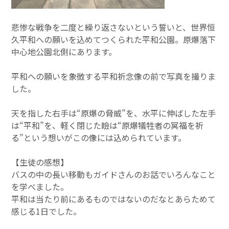
悲惨な戦争を二度と繰り返さないという誓いと、世界恒
久平和への願いを込めてつくられた平和公園。原爆落下
中心地公園北側にあります。
平和への願いを象徴する平和祈念像の前で写真を撮りま
した。
天を指した右手は
“
原爆の脅威
”
を、水平に伸ばした左手
は
“
平和
”
を、軽く閉じた瞼は
“
原爆犠牲者の冥福を祈
る
”
という想いがこの像には込められています。
【生徒の感想】
バスの中の長い移動もガイドさんのお話でいろんなこと
を学べました。
平和は当たり前にあるものではないのだなとあらためて
感じる
1
日でした。