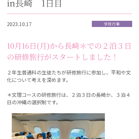
in長崎 1日目
2023.10.17
学校行事
10
月
16
日
(
月
)
から長崎＊での２泊３日
の研修旅行がスタートしました！
２年生普通科の生徒たちが研修旅行に参加し、平和や文
化について考えを深めます。
＊文理コースの研修旅行は、２泊３日の長崎か、３泊４
日の沖縄の選択制です。