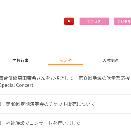
アクセス
デジタ
News & Topics
学校行事
部活動
入試関連
舞台俳優森田茉希さんをお招きして 第８回地域の吹奏楽応援プ
cial Concert
部 第48回定期演奏会のチケット販売について
部 福祉施設でコンサートを行いました