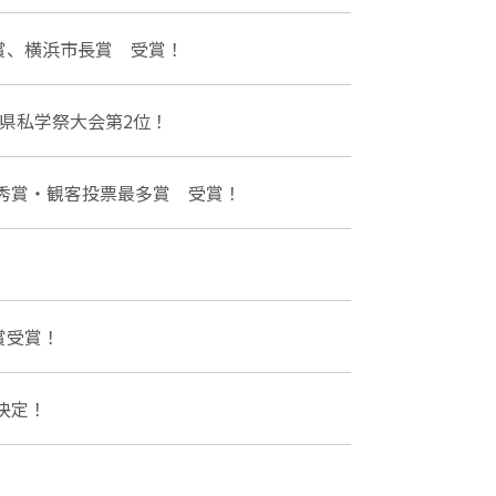
賞、横浜市長賞 受賞！
県私学祭大会第2位！
優秀賞・観客投票最多賞 受賞！
賞受賞！
決定！