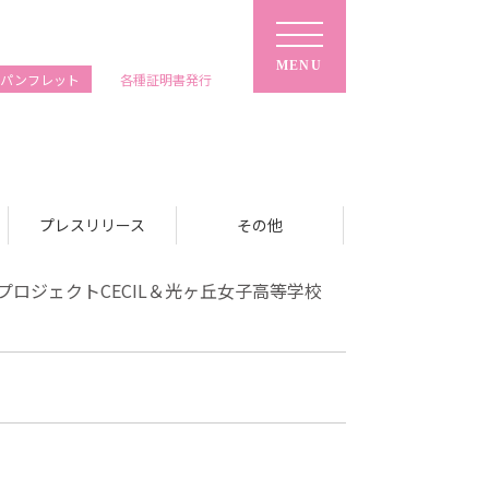
MENU
ルパンフレット
各種
証明書
発行
プレスリリース
その他
ロジェクトCECIL＆光ヶ丘女子高等学校