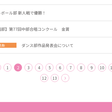
トボール部 新人戦で優勝！
唱部】第77回中部合唱コンクール 金賞
ダンス部作品発表会について
活動
1
2
3
4
5
6
7
8
9
10
12
13
>