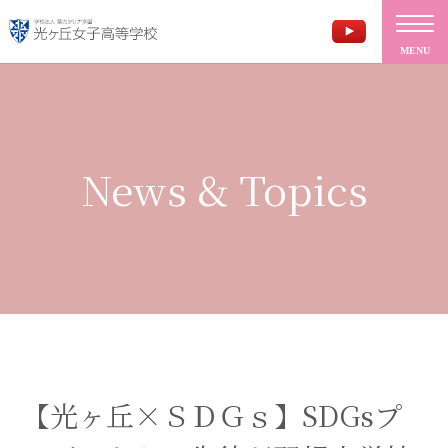
MENU
News & Topics
【光ヶ丘×ＳＤＧｓ】SDGsプ