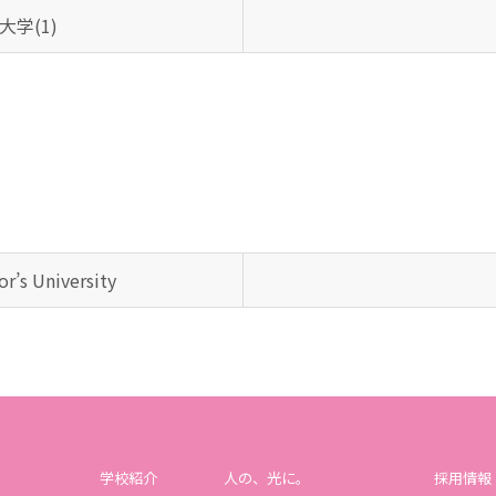
大学(1)
or’s University
学校紹介
人の、光に。
採用情報