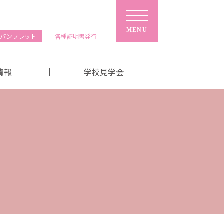
MENU
ルパンフレット
各種
証明書
発行
情報
学校見学会